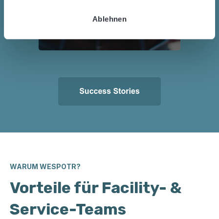
h
Schulung
l
Ablehnen
WARUM WESPOTR?
Vorteile für Facility- &
Service-Teams