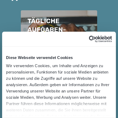
TÄGLICHE
To-dos mit
AUFGABEN-
Checklisten, Fotos
VERTEILUNG
und Zeitstempel
VEREINHEITLICHE
N
Klarheit für alle
Das Ergebnis:
Diese Webseite verwendet Cookies
– ob Frühdienst oder
Nachtschicht
Wir verwenden Cookies, um Inhalte und Anzeigen zu
personalisieren, Funktionen für soziale Medien anbieten
zu können und die Zugriffe auf unsere Website zu
analysieren. Außerdem geben wir Informationen zu Ihrer
Verwendung unserer Website an unsere Partner für
soziale Medien, Werbung und Analysen weiter. Unsere
Partner führen diese Informationen möglicherweise mit
OBJEKT-
weiteren Daten zusammen, die Sie ihnen bereitgestellt
Standardisierte
STANDARDS
haben oder die sie im Rahmen Ihrer Nutzung der Dienste