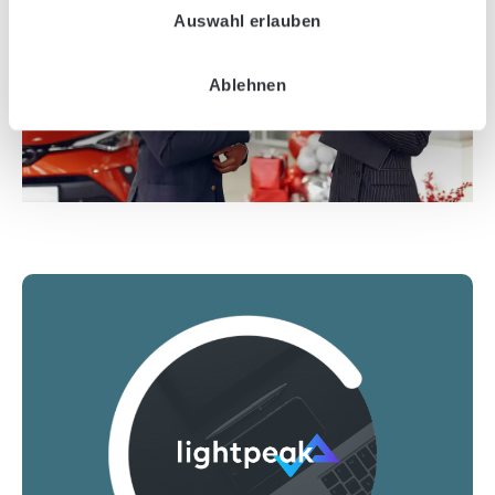
Auswahl erlauben
a
h
l
Ablehnen