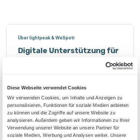
Über lightpeak & WeSpotr
Digitale Unterstützung für
den Außendienst
Erfassen von Informationen und Bildern
am POS durch den eigenen Außendienst
Diese Webseite verwendet Cookies
Erhobene Daten laufen unmittelbar im
intuitiven Dashboard zusammen
Wir verwenden Cookies, um Inhalte und Anzeigen zu
Filtern nach Location,
personalisieren, Funktionen für soziale Medien anbieten
Erhebungszeitpunkt, u.v.m.
zu können und die Zugriffe auf unsere Website zu
Exporte in verschiedenen Formaten
analysieren. Außerdem geben wir Informationen zu Ihrer
Verwendung unserer Website an unsere Partner für
soziale Medien, Werbung und Analysen weiter. Unsere