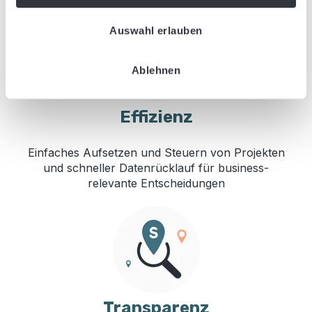
w
Auswahl erlauben
a
h
l
Ablehnen
Effizienz
Einfaches Aufsetzen und Steuern von Projekten
und schneller Datenrücklauf​ für business-
relevante Entscheidungen
Transparenz