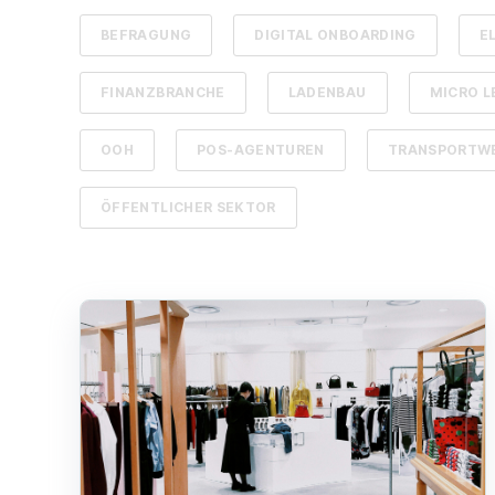
BEFRAGUNG
DIGITAL ONBOARDING
E
FINANZBRANCHE
LADENBAU
MICRO L
OOH
POS-AGENTUREN
TRANSPORTW
ÖFFENTLICHER SEKTOR