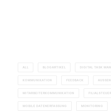
ALL
BLOGARTIKEL
DIGITAL TASK M
KOMMUNIKATION
FEEDBACK
AUSSEN
MITARBEITERKOMMUNIKATION
FILIALSTEUE
MOBILE DATENERFASSUNG
MONITORING