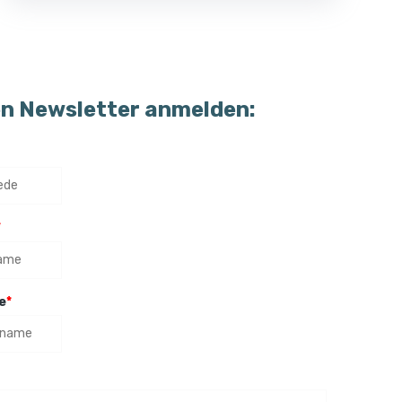
en Newsletter anmelden:
*
e
*