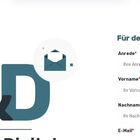
Für d
Anrede
*
Vorname
Nachnam
E-Mail
*